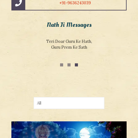
+91-9636243039
Nath Ji Messages
Sacchi Shiksha Jankar Kahate Sant Vichar, Addhyatma Vidya
Sar Hai Jivan Ka Adhar