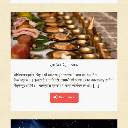
पुराणोक्त पितृ – स्तोत्र
अर्चितानाममूर्तानां पितृणां दीप्ततेजसाम्। नमस्यामि सदा तेषां ध्यानिनां
दिव्यचक्षुषाम्।। इन्द्रादीनां च नेतारो दक्षमारीचयोस्तथा। तान् नमस्याम्यहं सर्वान्
पितृनप्सूदधावपि।। नक्षत्राणां ग्रहाणां च वाय्वग्न्योर्नभसस्तथा।
[…]
Read more