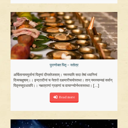
पुराणोक्त पितृ – स्तोत्र
अर्चितानाममूर्तानां पितृणां दीप्ततेजसाम्। नमस्यामि सदा तेषां ध्यानिनां
दिव्यचक्षुषाम्।। इन्द्रादीनां च नेतारो दक्षमारीचयोस्तथा। तान् नमस्याम्यहं सर्वान्
पितृनप्सूदधावपि।। नक्षत्राणां ग्रहाणां च वाय्वग्न्योर्नभसस्तथा।
[…]
Read more