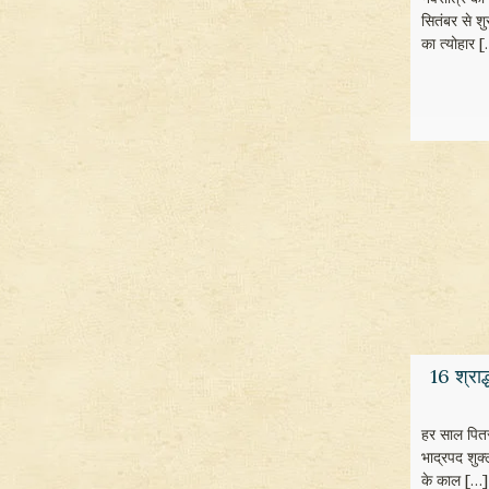
सितंबर से शु
का त्योहार
[
16 श्राद
हर साल पितर
भाद्रपद शुक्
के काल
[…]