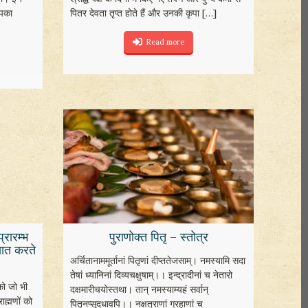
आपका
पितर देवता तृप्त होते हैं और उनकी कृपा
[…]
Read more
प्रारम्भ
पुराणोक्त पितृ – स्तोत्र
ञात करते
अर्चितानाममूर्तानां पितृणां दीप्ततेजसाम्। नमस्यामि सदा
तेषां ध्यानिनां दिव्यचक्षुषाम्।। इन्द्रादीनां च नेतारो
ं को जो भी
दक्षमारीचयोस्तथा। तान् नमस्याम्यहं सर्वान्
ाह्मणों को
पितृनप्सूदधावपि।। नक्षत्राणां ग्रहाणां च