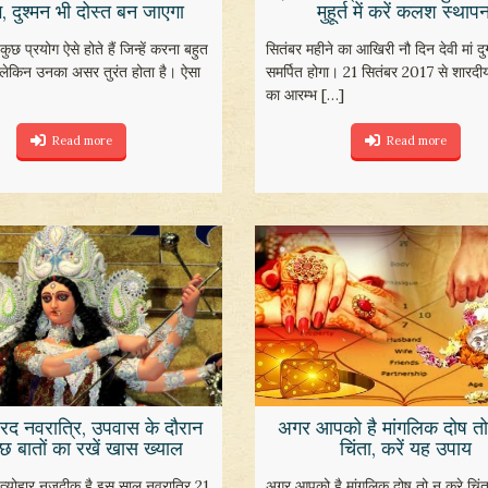
ग, दुश्मन भी दोस्त बन जाएगा
मुहूर्त में करें कलश स्थापन
छ प्रयोग ऐसे होते हैं जिन्हें करना बहुत
सितंबर महीने का आखिरी नौ दिन देवी मां दुर्
लेकिन उनका असर तुरंत होता है। ऐसा
समर्पित होगा। 21 सितंबर 2017 से शारदीय
का आरम्भ
[…]
Read more
Read more
शरद नवरात्रि, उपवास के दौरान
अगर आपको है मांगलिक दोष तो
छ बातों का रखें खास ख्याल
चिंता, करें यह उपाय
 त्योहार नजदीक है इस साल नवरात्रि 21
अगर आपको है मांगलिक दोष तो न करे चिं