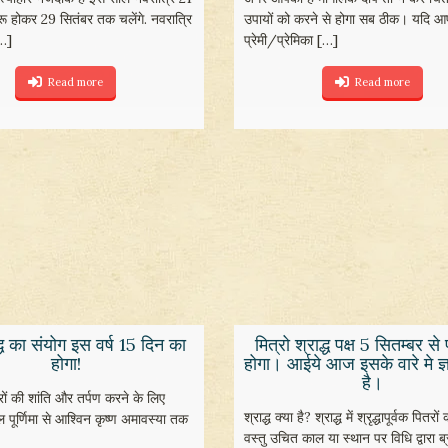
रू होकर 29 सितंबर तक चलेंगे. नवरात्रि
उपायों को करने से होगा सब ठीक। यदि 
…]
प्रेमी/प्रेमिका
[…]
Read more
Read more
्ध का संयोग इस वर्ष 15 दिन का
मित्रो श्राद्ध पक्ष 5 सितम्बर से 
होगा!
होगा। आईये आज इसके वारे मे ज्
है।
ों की शांति और तर्पण करने के लिए
श्राद्ध क्या है? श्राद्ध में श्रृद्धापूर्वक पितरो
ल पूर्णिमा से आश्विन कृष्ण अमावस्या तक
वस्तु उचित काल या स्थान पर विधि द्वारा ब्र