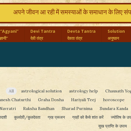
अपने जीवन आ रही में समस्याओं के समाधान के लिए संपर्
 “Agyani”
Devi Tantra
Devta Tantra
Solution
्ञानी”
देवी तंत्र
देवता तंत्र
अनुष्ठान
All
astrological solution
astrology help
Chausath Yo
anesh Chaturthi
Graha Dosha
Hariyali Teej
horoscope
Navratri
Raksha Bandhan
Sharad Purnima
Sundara Kanda
ादशी
कुलदेवी/कुलदेवता
ग्रह प्रूजन
ग्रहों को कैसे शांत करें
ज्‍योतिष के उ
सुख प्राप्ति के उपाय