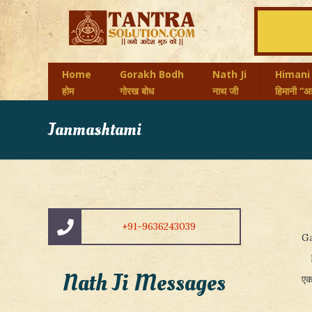
Home
Gorakh Bodh
Nath Ji
Himani
होम
गोरख बोध
नाथ जी
हिमानी “अज
Janmashtami
+91-9636243039
G
Nath Ji Messages
एक