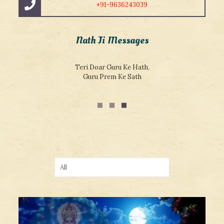
+91-9636243039
Nath Ji Messages
Sacchi Shiksha Jankar Kahate Sant Vichar, Addhyatma Vidya
Sar Hai Jivan Ka Adhar