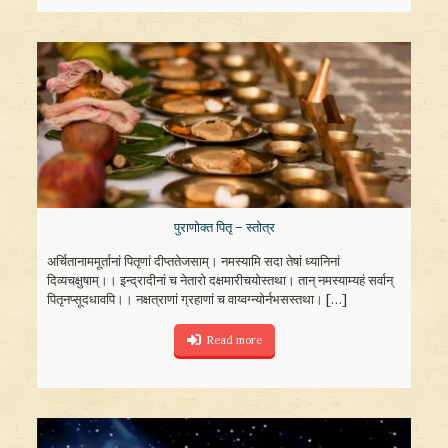
पुराणोक्त पितृ – स्तोत्र
अर्चितानाममूर्तानां पितृणां दीप्ततेजसाम्। नमस्यामि सदा तेषां ध्यानिनां
दिव्यचक्षुषाम्।। इन्द्रादीनां च नेतारो दक्षमारीचयोस्तथा। तान् नमस्याम्यहं सर्वान्
पितृनप्सूदधावपि।। नक्षत्राणां ग्रहाणां च वाय्वग्न्योर्नभसस्तथा।
[…]
Read more