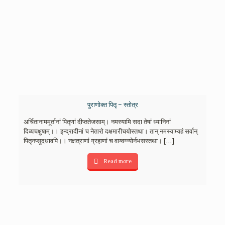
पुराणोक्त पितृ – स्तोत्र
अर्चितानाममूर्तानां पितृणां दीप्ततेजसाम्। नमस्यामि सदा तेषां ध्यानिनां
दिव्यचक्षुषाम्।। इन्द्रादीनां च नेतारो दक्षमारीचयोस्तथा। तान् नमस्याम्यहं सर्वान्
पितृनप्सूदधावपि।। नक्षत्राणां ग्रहाणां च वाय्वग्न्योर्नभसस्तथा।
[…]
Read more