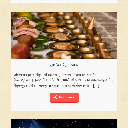
पुराणोक्त पितृ – स्तोत्र
अर्चितानाममूर्तानां पितृणां दीप्ततेजसाम्। नमस्यामि सदा तेषां ध्यानिनां
दिव्यचक्षुषाम्।। इन्द्रादीनां च नेतारो दक्षमारीचयोस्तथा। तान् नमस्याम्यहं सर्वान्
पितृनप्सूदधावपि।। नक्षत्राणां ग्रहाणां च वाय्वग्न्योर्नभसस्तथा।
[…]
Read more