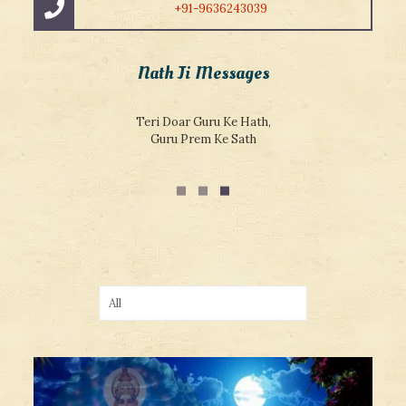
+91-9636243039
Nath Ji Messages
Sacchi Shiksha Jankar Kahate Sant Vichar, Addhyatma Vidya
Sar Hai Jivan Ka Adhar